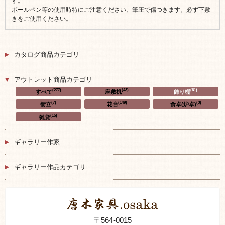
す。
ボールペン等の使用時特にご注意ください、筆圧で傷つきます。必ず下敷
きをご使用ください。
カタログ商品カテゴリ
アウトレット商品カテゴリ
(277)
(43)
(61)
すべて
座敷机
飾り棚
(7)
(149)
(3)
衝立
花台
食卓(炉卓)
(15)
雑貨
ギャラリー作家
ギャラリー作品カテゴリ
〒564-0015