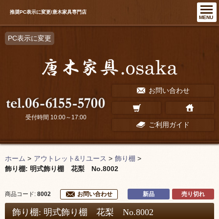
推奨PC表示に変更/唐木家具専門店
MENU
PC表示に変更
お問い合わせ
受付時間 10:00～17:00
ご利用ガイド
ホーム
>
アウトレット&リユース
>
飾り棚
>
飾り棚: 明式飾り棚 花梨 No.8002
新品
売り切れ
商品コード:
8002
お問い合わせ
飾り棚: 明式飾り棚 花梨 No.8002