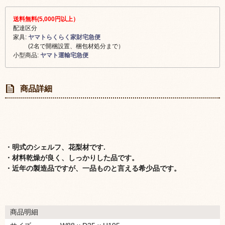
送料無料(5,000円以上）
配達区分
家具:
ヤマトらくらく家財宅急便
(2名で開梱設置、梱包材処分まで）
小型商品:
ヤマト運輸宅急便
商品詳細
・明式のシェルフ、花梨材です.
・材料乾燥が良く、しっかりした品です。
・近年の製造品ですが、一品ものと言える希少品です。
商品明細