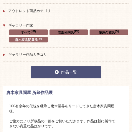
アウトレット商品カテゴリ
ギャラリー作家
(197)
(139)
(34)
すべて
若畑光明氏
藤原久雄氏
(24)
唐木家具問屋氏
ギャラリー作品カテゴリ
作品一覧
唐木家具問屋 所蔵作品展
100有余年の伝統を継承し唐木業界をリードしてきた唐木家具問屋
様。
ご協力により所蔵品の一部をご覧いただきます。作品は新に製作で
きない貴重な品ばかりです。