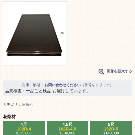
画像を拡大する
在庫、納期：
お問い合わせください
（番号をクリック）
品質検査：一品ごと検品 お届けしています。
カテゴリ：
座敷机
花梨材
4尺
4.5尺
5尺
102R-4
102R-4.5
102R-5
¥125,000
¥130,000
¥140,000