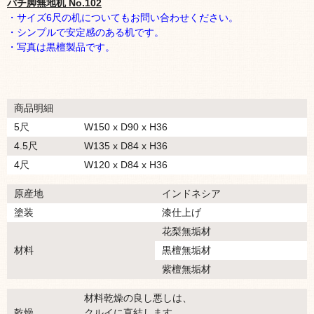
バチ脚無地机 No.102
・サイズ6尺の机についてもお問い合わせください。
・シンプルで安定感のある机です。
・写真は黒檀製品です。
商品明細
5尺
W150 x D90 x H36
4.5尺
W135 x D84 x H36
4尺
W120 x D84 x H36
原産地
インドネシア
塗装
漆仕上げ
花梨無垢材
材料
黒檀無垢材
紫檀無垢材
材料乾燥の良し悪しは、
乾燥
クルイに直結します。