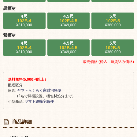
黒檀材
4尺
4.5尺
5尺
102E-4
102E-4.5
102E-5
¥310,000
¥349,000
¥380,000
紫檀材
4尺
4.5尺
5尺
102B-4
102B-4.5
102B-5
¥310,000
¥349,000
¥380,000
販売価格 (税込、運賃込み価格)
送料無料(5,000円以上）
配達区分
家具:
ヤマトらくらく家財宅急便
(2名で開梱設置、梱包材処分まで）
小型商品:
ヤマト運輸宅急便
商品詳細