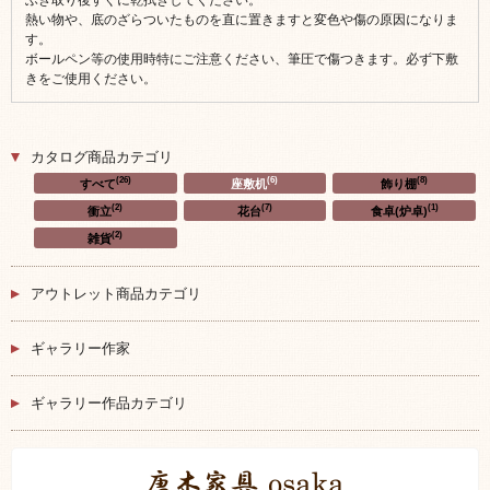
ふき取り後すぐに乾拭きしてください。
熱い物や、底のざらついたものを直に置きますと変色や傷の原因になりま
す。
ボールペン等の使用時特にご注意ください、筆圧で傷つきます。必ず下敷
きをご使用ください。
カタログ商品カテゴリ
(26)
(6)
(8)
すべて
座敷机
飾り棚
(2)
(7)
(1)
衝立
花台
食卓(炉卓)
(2)
雑貨
アウトレット商品カテゴリ
ギャラリー作家
ギャラリー作品カテゴリ