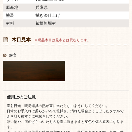
原産地
兵庫県
塗装
拭き漆仕上げ
材料
紫檀無垢材
木目見本
※現品木目は見本とは異なります。
紫檀
使用上のご注意
直射日光、暖房器具の熱が直に当たらないようにしてください。
日常のお手入れは柔らかい布で乾拭き、汚れた場合よくしぼったタオルで
ふき取り後すぐに乾拭きしてください。
熱い物や、底のざらついたものを直に置きますと変色や傷の原因になりま
す。