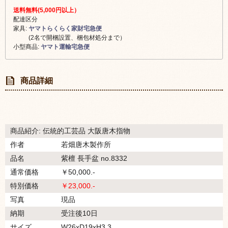
送料無料(5,000円以上）
配達区分
家具:
ヤマトらくらく家財宅急便
(2名で開梱設置、梱包材処分まで）
小型商品:
ヤマト運輸宅急便
商品詳細
商品紹介: 伝統的工芸品 大阪唐木指物
作者
若畑唐木製作所
品名
紫檀 長手盆 no.8332
通常価格
￥50,000.-
特別価格
￥23,000.-
写真
現品
納期
受注後10日
サイズ
W26xD19xH3.3