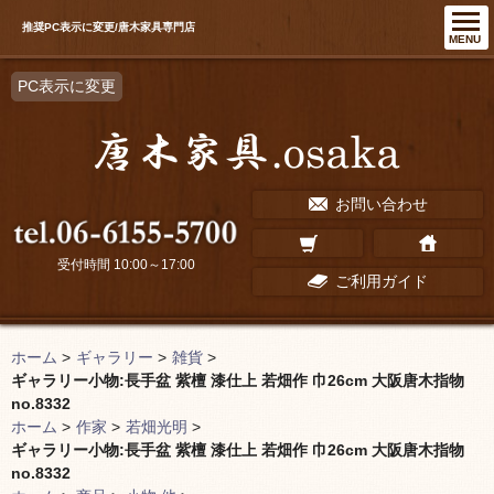
推奨PC表示に変更/唐木家具専門店
MENU
PC表示に変更
お問い合わせ
受付時間 10:00～17:00
ご利用ガイド
ホーム
>
ギャラリー
>
雑貨
>
ギャラリー小物:長手盆 紫檀 漆仕上 若畑作 巾26cm 大阪唐木指物
no.8332
ホーム
>
作家
>
若畑光明
>
ギャラリー小物:長手盆 紫檀 漆仕上 若畑作 巾26cm 大阪唐木指物
no.8332