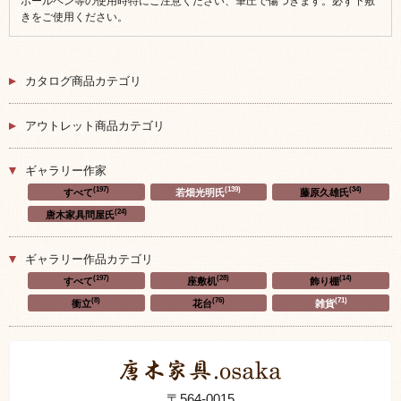
ボールペン等の使用時特にご注意ください、筆圧で傷つきます。必ず下敷
きをご使用ください。
カタログ商品カテゴリ
アウトレット商品カテゴリ
ギャラリー作家
(197)
(139)
(34)
すべて
若畑光明氏
藤原久雄氏
(24)
唐木家具問屋氏
ギャラリー作品カテゴリ
(197)
(28)
(14)
すべて
座敷机
飾り棚
(8)
(76)
(71)
衝立
花台
雑貨
〒564-0015