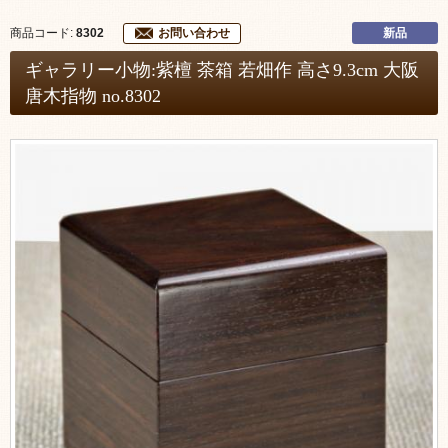
新品
商品コード:
8302
お問い合わせ
ギャラリー小物:紫檀 茶箱 若畑作 高さ9.3cm 大阪
唐木指物 no.8302