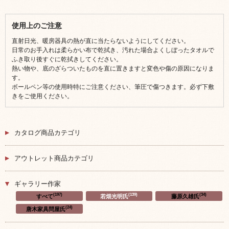
使用上のご注意
直射日光、暖房器具の熱が直に当たらないようにしてください。
日常のお手入れは柔らかい布で乾拭き、汚れた場合よくしぼったタオルで
ふき取り後すぐに乾拭きしてください。
熱い物や、底のざらついたものを直に置きますと変色や傷の原因になりま
す。
ボールペン等の使用時特にご注意ください、筆圧で傷つきます。必ず下敷
きをご使用ください。
カタログ商品カテゴリ
アウトレット商品カテゴリ
ギャラリー作家
(197)
(139)
(34)
すべて
若畑光明氏
藤原久雄氏
(24)
唐木家具問屋氏