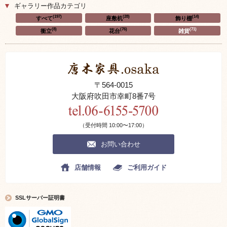
ギャラリー作品カテゴリ
(197)
(28)
(14)
すべて
座敷机
飾り棚
(8)
(76)
(71)
衝立
花台
雑貨
〒564-0015
大阪府吹田市幸町8番7号
（受付時間 10:00〜17:00）
お問い合わせ
店舗情報
ご利用ガイド
SSLサーバー証明書