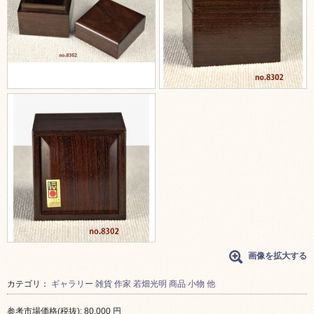
画像を拡大する
カテゴリ：
ギャラリー
雑貨
作家
若畑光明
商品
小物 他
参考市場価格(税抜):
80,000
円