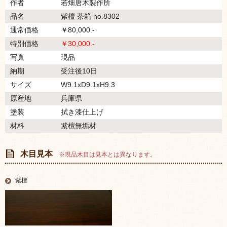
作者
若畑唐木製作所
品名
紫檀 茶箱 no.8302
通常価格
￥80,000.-
特別価格
￥30,000.-
写真
現品
納期
受注後10日
サイズ
W9.1xD9.1xH9.3
原産地
兵庫県
塗装
拭き漆仕上げ
材料
紫檀無垢材
木目見本
※現品木目は見本とは異なります。
紫檀