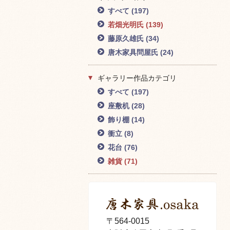
すべて
(197)
若畑光明氏
(139)
藤原久雄氏
(34)
唐木家具問屋氏
(24)
ギャラリー作品カテゴリ
すべて
(197)
座敷机
(28)
飾り棚
(14)
衝立
(8)
花台
(76)
雑貨
(71)
〒564-0015