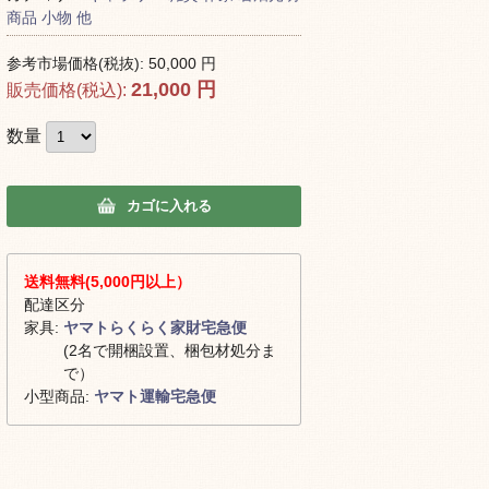
商品
小物 他
参考市場価格(税抜):
50,000
円
21,000
円
販売価格(税込):
数量
カゴに入れる
送料無料(5,000円以上）
配達区分
家具:
ヤマトらくらく家財宅急便
(2名で開梱設置、梱包材処分ま
で）
小型商品:
ヤマト運輸宅急便