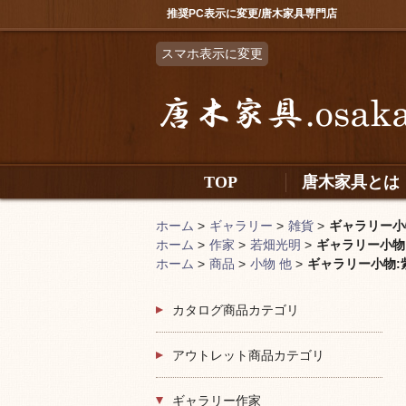
推奨PC表示に変更/唐木家具専門店
スマホ表示に変更
TOP
唐木家具とは
ホーム
>
ギャラリー
>
雑貨
>
ギャラリー小物
ホーム
>
作家
>
若畑光明
>
ギャラリー小物:紫
ホーム
>
商品
>
小物 他
>
ギャラリー小物:紫
カタログ商品カテゴリ
アウトレット商品カテゴリ
ギャラリー作家