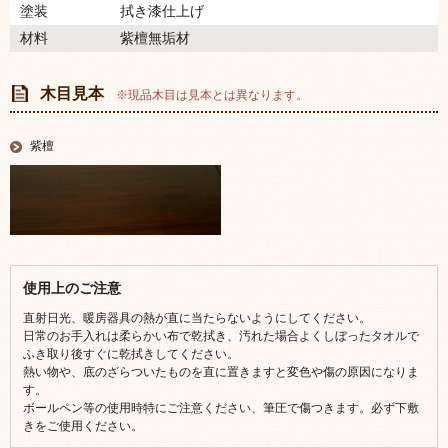
塗装
拭き漆仕上げ
材料
紫檀無垢材
木目見本
※現品木目は見本とは異なります。
紫檀
使用上のご注意
直射日光、暖房器具の熱が直に当たらないようにしてください。
日常のお手入れは柔らかい布で乾拭き、汚れた場合よくしぼったタオルで
ふき取り後すぐに乾拭きしてください。
熱い物や、底のざらついたものを直に置きますと変色や傷の原因になりま
す。
ボールペン等の使用時特にご注意ください、筆圧で傷つきます。必ず下敷
きをご使用ください。