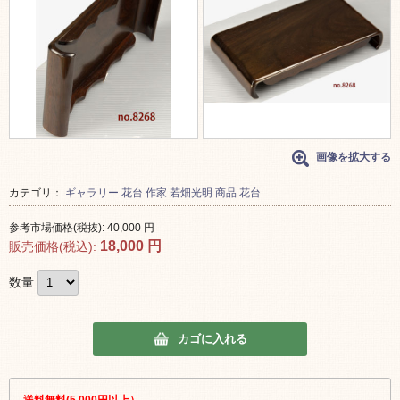
画像を拡大する
カテゴリ：
ギャラリー
花台
作家
若畑光明
商品
花台
参考市場価格(税抜):
40,000
円
18,000
円
販売価格(税込):
数量
カゴに入れる
送料無料(5,000円以上）