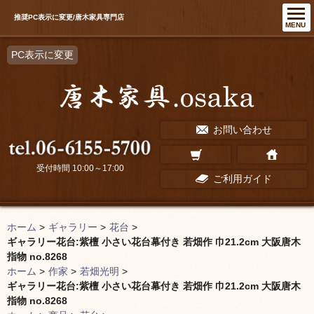
推奨PC表示に変更/唐木家具専門店
MENU
PC表示に変更
お問い合わせ
受付時間 10:00～17:00
ご利用ガイド
ホーム
>
ギャラリー
>
花台
>
ギャラリー花台:紫檀 小さい花台幕付き 若畑作 巾21.2cm 大阪唐木
指物 no.8268
ホーム
>
作家
>
若畑光明
>
ギャラリー花台:紫檀 小さい花台幕付き 若畑作 巾21.2cm 大阪唐木
指物 no.8268