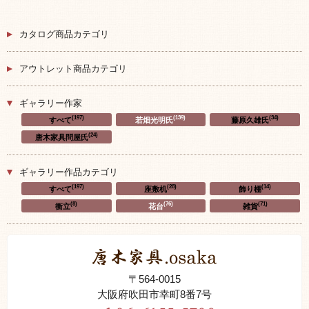
カタログ商品カテゴリ
アウトレット商品カテゴリ
ギャラリー作家
(197)
(139)
(34)
すべて
若畑光明氏
藤原久雄氏
(24)
唐木家具問屋氏
ギャラリー作品カテゴリ
(197)
(28)
(14)
すべて
座敷机
飾り棚
(8)
(76)
(71)
衝立
花台
雑貨
〒564-0015
大阪府吹田市幸町8番7号