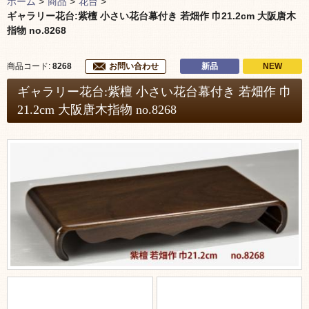
ホーム
>
商品
>
花台
>
ギャラリー花台:紫檀 小さい花台幕付き 若畑作 巾21.2cm 大阪唐木
指物 no.8268
新品
NEW
商品コード:
8268
お問い合わせ
ギャラリー花台:紫檀 小さい花台幕付き 若畑作 巾
21.2cm 大阪唐木指物 no.8268