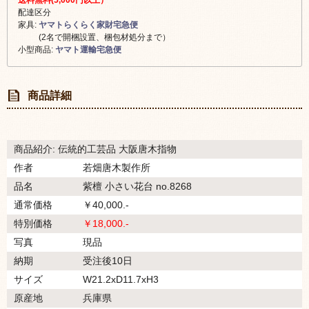
配達区分
家具:
ヤマトらくらく家財宅急便
(2名で開梱設置、梱包材処分まで）
小型商品:
ヤマト運輸宅急便
商品詳細
商品紹介: 伝統的工芸品 大阪唐木指物
作者
若畑唐木製作所
品名
紫檀 小さい花台 no.8268
通常価格
￥40,000.-
特別価格
￥18,000.-
写真
現品
納期
受注後10日
サイズ
W21.2xD11.7xH3
原産地
兵庫県