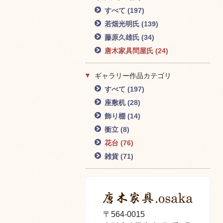
すべて
(197)
若畑光明氏
(139)
藤原久雄氏
(34)
唐木家具問屋氏
(24)
ギャラリー作品カテゴリ
すべて
(197)
座敷机
(28)
飾り棚
(14)
衝立
(8)
花台
(76)
雑貨
(71)
〒564-0015