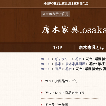
推奨PC表示に変更/唐木家具専門店
スマホ表示に変更
TOP
唐木家具とは
ホーム
>
ギャラリー
>
花台
>
花台: 紫檀 隆
ホーム
>
作家
>
唐木家具問屋
>
花台: 紫檀
ホーム
>
商品
>
花台
>
花台: 紫檀 隆造作 
カタログ商品カテゴリ
アウトレット商品カテゴリ
ギャラリー作家