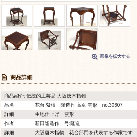
画像を拡大する
商品詳細
商品紹介: 伝統的工芸品 大阪唐木指物
品名
花台 紫檀 隆造作 高卓 雲形 no.30607
詳細
生地仕上げ 雲形
作者
新田隆造作 号:隆造
詳細
大阪唐木指物 花台部門を代表する作家です