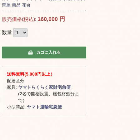
問屋
商品
花台
160,000
円
販売価格(税込):
数量
カゴに入れる
送料無料(5,000円以上）
配達区分
家具:
ヤマトらくらく家財宅急便
(2名で開梱設置、梱包材処分ま
で）
小型商品:
ヤマト運輸宅急便