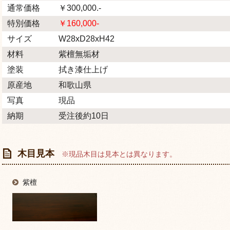
通常価格
￥300,000.-
特別価格
￥160,000-
サイズ
W28xD28xH42
材料
紫檀無垢材
塗装
拭き漆仕上げ
原産地
和歌山県
写真
現品
納期
受注後約10日
木目見本
※現品木目は見本とは異なります。
紫檀