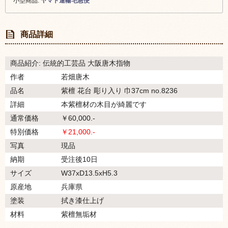
小型商品:
ヤマト運輸宅急便
商品詳細
商品紹介: 伝統的工芸品 大阪唐木指物
作者
若畑唐木
品名
紫檀 花台 彫り入り 巾37cm no.8236
詳細
本紫檀材の木目が綺麗です
通常価格
￥60,000.-
特別価格
￥21,000.-
写真
現品
納期
受注後10日
サイズ
W37xD13.5xH5.3
原産地
兵庫県
塗装
拭き漆仕上げ
材料
紫檀無垢材