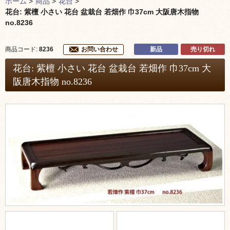
ホーム
>
商品
>
花台
>
花台: 紫檀 小さい 花台 盆栽台 若畑作 巾37cm 大阪唐木指物
no.8236
新品
売り切れ
商品コード:
8236
お問い合わせ
花台: 紫檀 小さい 花台 盆栽台 若畑作 巾37cm 大
阪唐木指物 no.8236