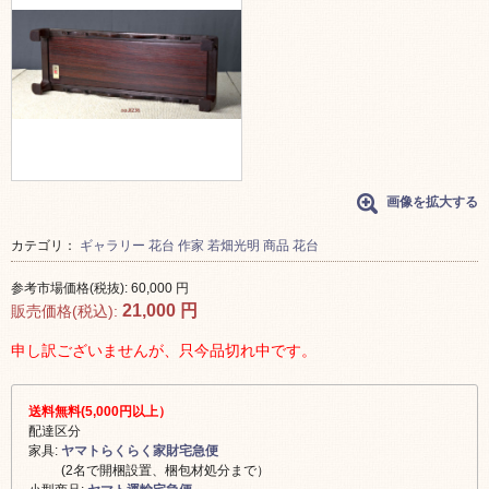
画像を拡大する
カテゴリ：
ギャラリー
花台
作家
若畑光明
商品
花台
参考市場価格(税抜):
60,000
円
21,000
円
販売価格(税込):
申し訳ございませんが、只今品切れ中です。
送料無料(5,000円以上）
配達区分
家具:
ヤマトらくらく家財宅急便
(2名で開梱設置、梱包材処分まで）