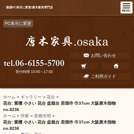
推奨PC表示に変更/唐木家具専門店
MENU
PC表示に変更
お問い合わせ
受付時間 10:00～17:00
ご利用ガイド
ホーム
>
ギャラリー
>
花台
>
花台: 紫檀 小さい 花台 盆栽台 若畑作 巾37cm 大阪唐木指物
no.8236
ホーム
>
作家
>
若畑光明
>
花台: 紫檀 小さい 花台 盆栽台 若畑作 巾37cm 大阪唐木指物
no.8236