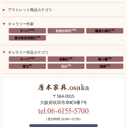
アウトレット商品カテゴリ
ギャラリー作家
(197)
(139)
(34)
すべて
若畑光明氏
藤原久雄氏
(24)
唐木家具問屋氏
ギャラリー作品カテゴリ
(197)
(28)
(14)
すべて
座敷机
飾り棚
(8)
(76)
(71)
衝立
花台
雑貨
〒564-0015
大阪府吹田市幸町8番7号
（受付時間 10:00〜17:00）