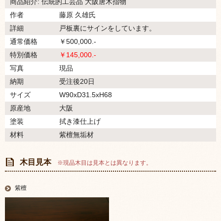
商品紹介: 伝統的工芸品 大阪唐木指物
作者
藤原 久雄氏
詳細
戸板裏にサインをしています。
通常価格
￥500,000.-
特別価格
￥145,000.-
写真
現品
納期
受注後20日
サイズ
W90xD31.5xH68
原産地
大阪
塗装
拭き漆仕上げ
材料
紫檀無垢材
木目見本
※現品木目は見本とは異なります。
紫檀