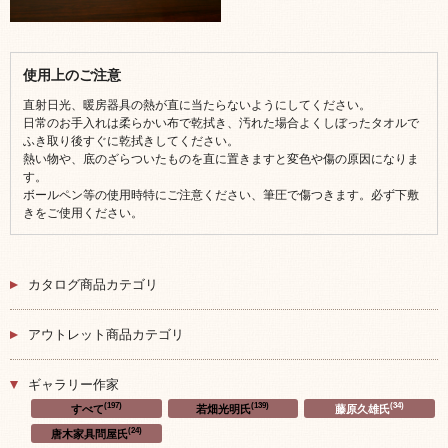
使用上のご注意
直射日光、暖房器具の熱が直に当たらないようにしてください。
日常のお手入れは柔らかい布で乾拭き、汚れた場合よくしぼったタオルで
ふき取り後すぐに乾拭きしてください。
熱い物や、底のざらついたものを直に置きますと変色や傷の原因になりま
す。
ボールペン等の使用時特にご注意ください、筆圧で傷つきます。必ず下敷
きをご使用ください。
カタログ商品カテゴリ
アウトレット商品カテゴリ
ギャラリー作家
(197)
(139)
(34)
すべて
若畑光明氏
藤原久雄氏
(24)
唐木家具問屋氏