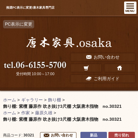
推奨PC表示に変更/唐木家具専門店
MENU
PC表示に変更
お問い合わせ
受付時間 10:00～17:00
ご利用ガイド
ホーム
>
ギャラリー
>
飾り棚
>
飾り棚: 紫檀 藤原作 吹き抜け3尺棚 大阪唐木指物 no.30321
ホーム
>
作家
>
藤原久雄
>
飾り棚: 紫檀 藤原作 吹き抜け3尺棚 大阪唐木指物 no.30321
新品
売り切れ
商品コード:
30321
お問い合わせ