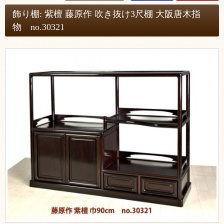
飾り棚: 紫檀 藤原作 吹き抜け3尺棚 大阪唐木指
物 no.30321