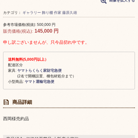
画像を拡大する
カテゴリ：
ギャラリー
飾り棚
作家
藤原久雄
参考市場価格(税抜):
500,000
円
145,000
円
販売価格(税込):
申し訳ございませんが、只今品切れ中です。
送料無料(5,000円以上）
配達区分
家具:
ヤマトらくらく家財宅急便
(2名で開梱設置、梱包材処分まで）
小型商品:
ヤマト運輸宅急便
商品詳細
西岡様売約品