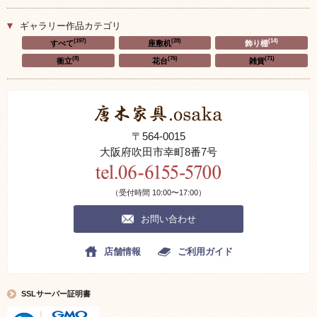
ギャラリー作品カテゴリ
(197)
(28)
(14)
すべて
座敷机
飾り棚
(8)
(76)
(71)
衝立
花台
雑貨
〒564-0015
大阪府吹田市幸町8番7号
（受付時間 10:00〜17:00）
お問い合わせ
店舗情報
ご利用ガイド
SSLサーバー証明書