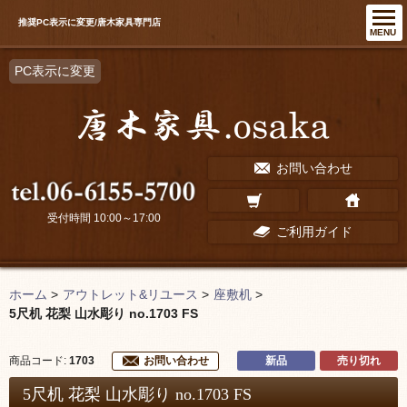
推奨PC表示に変更/唐木家具専門店
MENU
PC表示に変更
お問い合わせ
受付時間 10:00～17:00
ご利用ガイド
ホーム
>
アウトレット&リユース
>
座敷机
>
5尺机 花梨 山水彫り no.1703 FS
新品
売り切れ
商品コード:
1703
お問い合わせ
5尺机 花梨 山水彫り no.1703 FS