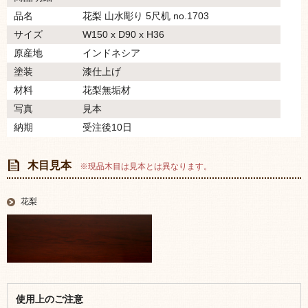
品名
花梨 山水彫り 5尺机 no.1703
サイズ
W150 x D90 x H36
原産地
インドネシア
塗装
漆仕上げ
材料
花梨無垢材
写真
見本
納期
受注後10日
木目見本
※現品木目は見本とは異なります。
花梨
使用上のご注意