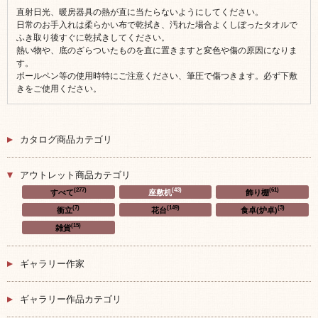
直射日光、暖房器具の熱が直に当たらないようにしてください。
日常のお手入れは柔らかい布で乾拭き、汚れた場合よくしぼったタオルで
ふき取り後すぐに乾拭きしてください。
熱い物や、底のざらついたものを直に置きますと変色や傷の原因になりま
す。
ボールペン等の使用時特にご注意ください、筆圧で傷つきます。必ず下敷
きをご使用ください。
カタログ商品カテゴリ
アウトレット商品カテゴリ
(277)
(43)
(61)
すべて
座敷机
飾り棚
(7)
(149)
(3)
衝立
花台
食卓(炉卓)
(15)
雑貨
ギャラリー作家
ギャラリー作品カテゴリ