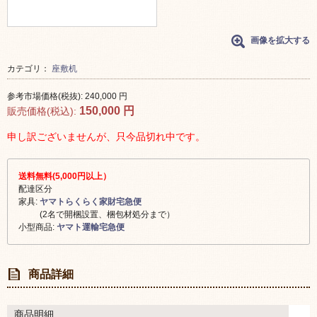
画像を拡大する
カテゴリ：
座敷机
参考市場価格(税抜):
240,000
円
150,000
円
販売価格(税込):
申し訳ございませんが、只今品切れ中です。
送料無料(5,000円以上）
配達区分
家具:
ヤマトらくらく家財宅急便
(2名で開梱設置、梱包材処分まで）
小型商品:
ヤマト運輸宅急便
商品詳細
商品明細