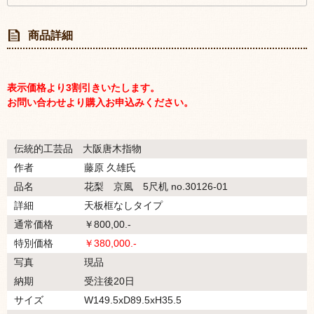
商品詳細
表示価格より3割引きいたします。
お問い合わせより購入お申込みください。
伝統的工芸品 大阪唐木指物
作者
藤原 久雄氏
品名
花梨 京風 5尺机 no.30126-01
詳細
天板框なしタイプ
通常価格
￥800,00.-
特別価格
￥380,000.-
写真
現品
納期
受注後20日
サイズ
W149.5xD89.5xH35.5