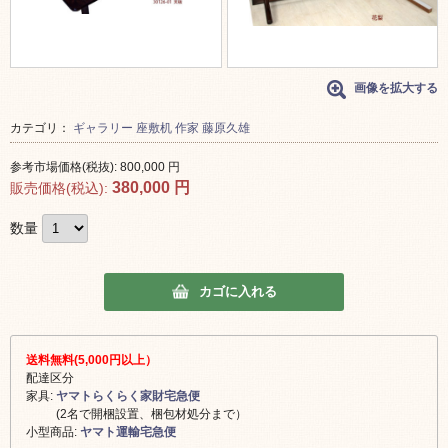
画像を拡大する
カテゴリ：
ギャラリー
座敷机
作家
藤原久雄
参考市場価格(税抜):
800,000
円
380,000
円
販売価格(税込):
数量
カゴに入れる
送料無料(5,000円以上）
配達区分
家具:
ヤマトらくらく家財宅急便
(2名で開梱設置、梱包材処分まで）
小型商品:
ヤマト運輸宅急便