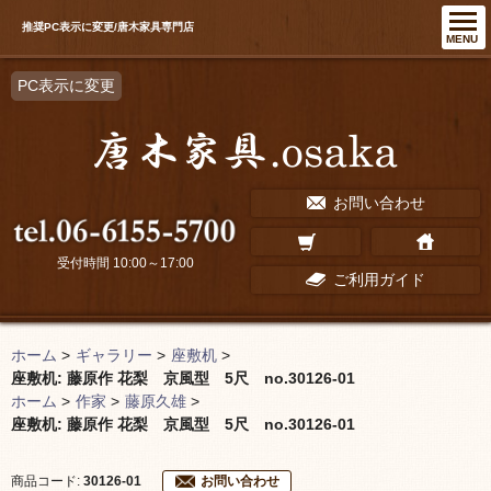
推奨PC表示に変更/唐木家具専門店
MENU
PC表示に変更
お問い合わせ
受付時間 10:00～17:00
ご利用ガイド
ホーム
>
ギャラリー
>
座敷机
>
座敷机: 藤原作 花梨 京風型 5尺 no.30126-01
ホーム
>
作家
>
藤原久雄
>
座敷机: 藤原作 花梨 京風型 5尺 no.30126-01
商品コード:
30126-01
お問い合わせ