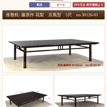
新品
セール
30%引き 表示価格より
座敷机: 藤原作 花梨 京風型 5尺 no.30126-01