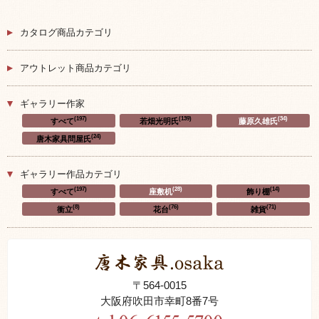
カタログ商品カテゴリ
アウトレット商品カテゴリ
ギャラリー作家
(197)
(139)
(34)
すべて
若畑光明氏
藤原久雄氏
(24)
唐木家具問屋氏
ギャラリー作品カテゴリ
(197)
(28)
(14)
すべて
座敷机
飾り棚
(8)
(76)
(71)
衝立
花台
雑貨
〒564-0015
大阪府吹田市幸町8番7号