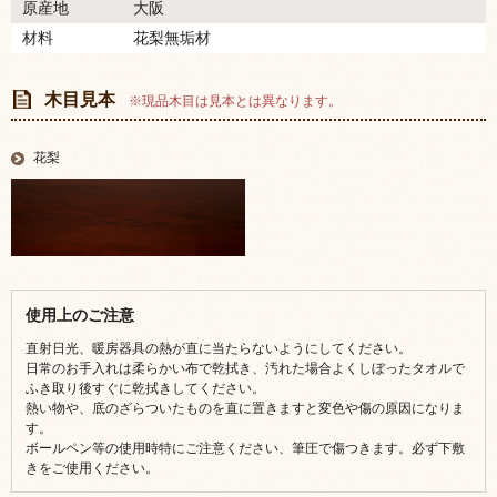
原産地
大阪
材料
花梨無垢材
木目見本
※現品木目は見本とは異なります。
花梨
使用上のご注意
直射日光、暖房器具の熱が直に当たらないようにしてください。
日常のお手入れは柔らかい布で乾拭き、汚れた場合よくしぼったタオルで
ふき取り後すぐに乾拭きしてください。
熱い物や、底のざらついたものを直に置きますと変色や傷の原因になりま
す。
ボールペン等の使用時特にご注意ください、筆圧で傷つきます。必ず下敷
きをご使用ください。