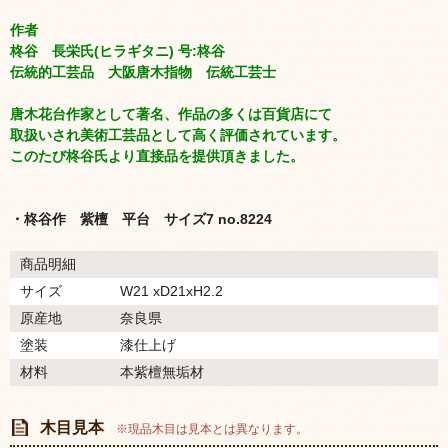
作者
柊谷 長栄氏(ヒラギタニ) 号:柊谷
伝統的工芸品 大阪唐木指物 伝統工芸士
唐木花台作家として著名、作品の多くは百貨店にて
取扱いされ美術工芸品として高く評価されています。
このたび柊谷氏より直接品を提供頂きました。
・柊谷作 紫檀 平台 サイズ7 no.8224
商品明細
サイズ
W21 xD21xH2.2
原産地
奈良県
塗装
漆仕上げ
材料
本紫檀無垢材
木目見本
※現品木目は見本とは異なります。