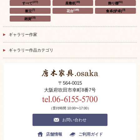
(277)
(43)
(61)
すべて
座敷机
飾り棚
(7)
(149)
(3)
衝立
花台
食卓(炉卓)
(15)
雑貨
ギャラリー作家
ギャラリー作品カテゴリ
〒564-0015
大阪府吹田市幸町8番7号
（受付時間 10:00〜17:00）
お問い合わせ
店舗情報
ご利用ガイド