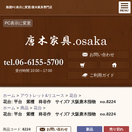
推奨PC表示に変更/唐木家具専門店
MENU
PC表示に変更
お問い合わせ
受付時間 10:00～17:00
ご利用ガイド
ホーム
>
アウトレット&リユース
>
花台
>
花台: 平台 紫檀 柊谷作 サイズ7 大阪唐木指物 no.8224
ホーム
>
商品
>
花台
>
花台: 平台 紫檀 柊谷作 サイズ7 大阪唐木指物 no.8224
新品
売り切れ
商品コード:
8224
お問い合わせ