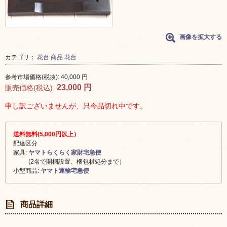
画像を拡大する
カテゴリ：
花台
商品
花台
参考市場価格(税抜):
40,000
円
23,000
円
販売価格(税込):
申し訳ございませんが、只今品切れ中です。
送料無料(5,000円以上）
配達区分
家具:
ヤマトらくらく家財宅急便
(2名で開梱設置、梱包材処分まで）
小型商品:
ヤマト運輸宅急便
商品詳細