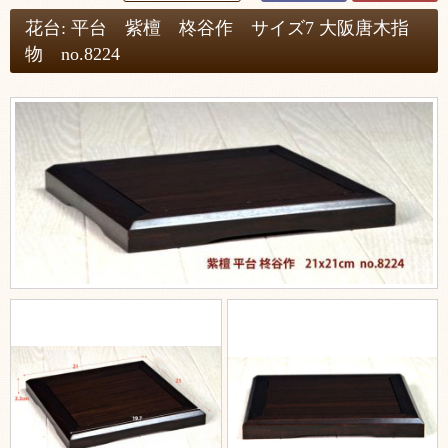
花台: 平台 紫檀 柊谷作 サイズ7 大阪唐木指
物 no.8224