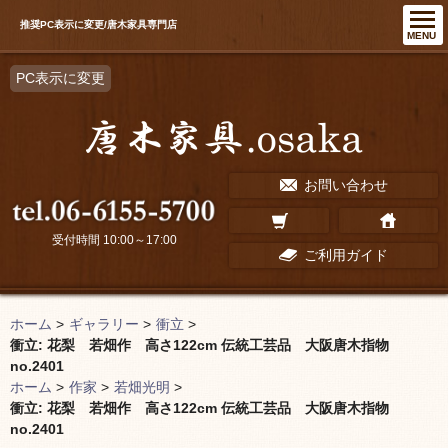
推奨PC表示に変更/唐木家具専門店
MENU
PC表示に変更
お問い合わせ
受付時間 10:00～17:00
ご利用ガイド
ホーム
>
ギャラリー
>
衝立
>
衝立: 花梨 若畑作 高さ122cm 伝統工芸品 大阪唐木指物
no.2401
ホーム
>
作家
>
若畑光明
>
衝立: 花梨 若畑作 高さ122cm 伝統工芸品 大阪唐木指物
no.2401