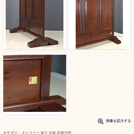
画像を拡大する
カテゴリ：
ギャラリー
衝立
作家
若畑光明