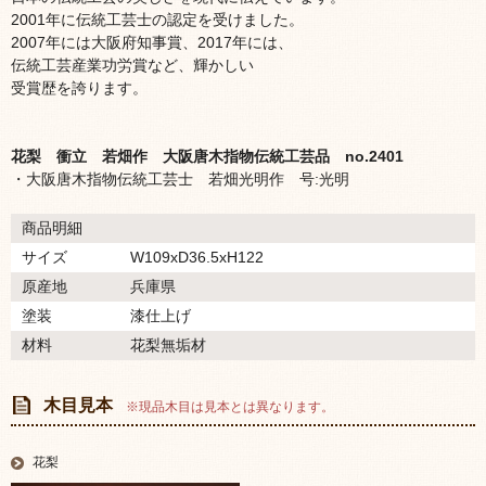
2001年に伝統工芸士の認定を受けました。
2007年には大阪府知事賞、2017年には、
伝統工芸産業功労賞など、輝かしい
受賞歴を誇ります。
花梨 衝立 若畑作 大阪唐木指物伝統工芸品 no.2401
・大阪唐木指物伝統工芸士 若畑光明作 号:光明
商品明細
サイズ
W109xD36.5xH122
原産地
兵庫県
塗装
漆仕上げ
材料
花梨無垢材
木目見本
※現品木目は見本とは異なります。
花梨