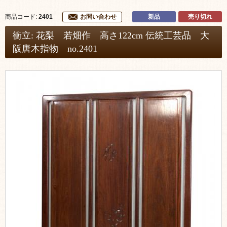
新品
売り切れ
商品コード:
2401
お問い合わせ
衝立: 花梨 若畑作 高さ122cm 伝統工芸品 大
阪唐木指物 no.2401