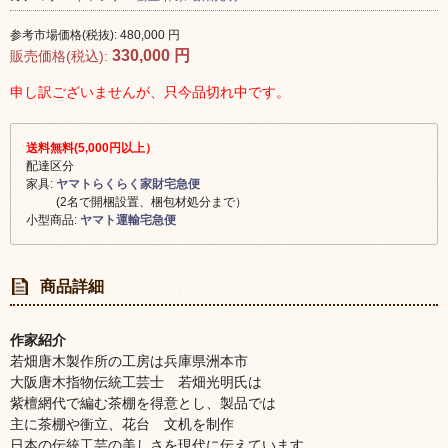
参考市場価格(税抜):
480,000
円
330,000
円
販売価格(税込):
申し訳ございませんが、只今品切れ中です。
送料無料(5,000円以上）
配達区分
家具:
ヤマトらくらく家財宅急便
(2名で開梱設置、梱包材処分まで）
小型商品:
ヤマト運輸宅急便
商品詳細
作家紹介
若畑唐木製作所の工房は兵庫県洲本市
大阪唐木指物伝統工芸士 若畑光明氏は
紫檀網代で編む茶棚を得意とし、製品では
主に茶棚や衝立、花台 文机を制作
日本の伝統工芸の美しさを現代に伝えています。