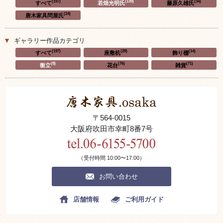
(197)
(139)
(34)
すべて
若畑光明氏
藤原久雄氏
(24)
唐木家具問屋氏
ギャラリー作品カテゴリ
(197)
(28)
(14)
すべて
座敷机
飾り棚
(8)
(76)
(71)
衝立
花台
雑貨
〒564-0015
大阪府吹田市幸町8番7号
（受付時間 10:00〜17:00）
お問い合わせ
店舗情報
ご利用ガイド