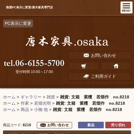
推奨PC表示に変更/唐木家具専門店
MENU
PC表示に変更
お問い合わせ
受付時間 10:00～17:00
ご利用ガイド
ホーム
>
ギャラリー
>
雑貨
>
雑貨: 文箱 紫檀 若畑作 no.8218
ホーム
>
作家
>
若畑光明
>
雑貨: 文箱 紫檀 若畑作 no.8218
ホーム
>
商品
>
小物 他
>
雑貨: 文箱 紫檀 若畑作 no.8218
新品
売り切れ
商品コード:
8218
お問い合わせ