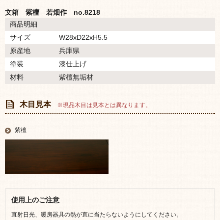
文箱 紫檀 若畑作 no.8218
商品明細
サイズ
W28xD22xH5.5
原産地
兵庫県
塗装
漆仕上げ
材料
紫檀無垢材
木目見本
※現品木目は見本とは異なります。
紫檀
使用上のご注意
直射日光、暖房器具の熱が直に当たらないようにしてください。