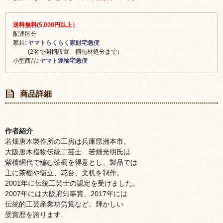
送料無料(5,000円以上）
配達区分
家具:
ヤマトらくらく家財宅急便
(2名で開梱設置、梱包材処分まで）
小型商品:
ヤマト運輸宅急便
商品詳細
作者紹介
若畑唐木製作所の工房は兵庫県洲本市。
大阪唐木指物伝統工芸士 若畑光明氏は
紫檀網代で編む茶棚を得意とし、製品では
主に茶棚や衝立、花台、文机を制作。
2001年に伝統工芸士の認定を受けました。
2007年には大阪府知事賞、2017年には
伝統的工芸産業功労賞など、輝かしい
受賞歴を誇ります.