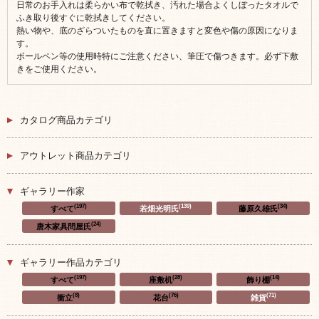
日常のお手入れは柔らかい布で乾拭き、汚れた場合よくしぼったタオルで
ふき取り後すぐに乾拭きしてください。
熱い物や、底のざらついたものを直に置きますと変色や傷の原因になりま
す。
ボールペン等の使用時特にご注意ください、筆圧で傷つきます。必ず下敷
きをご使用ください。
カタログ商品カテゴリ
アウトレット商品カテゴリ
ギャラリー作家
(197)
(139)
(34)
すべて
若畑光明氏
藤原久雄氏
(24)
唐木家具問屋氏
ギャラリー作品カテゴリ
(197)
(28)
(14)
すべて
座敷机
飾り棚
(8)
(76)
(71)
衝立
花台
雑貨