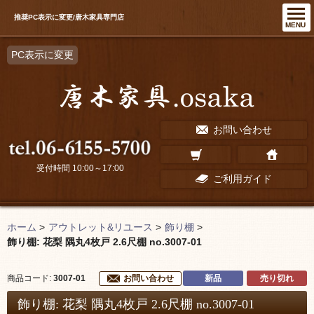
推奨PC表示に変更/唐木家具専門店
MENU
PC表示に変更
お問い合わせ
受付時間 10:00～17:00
ご利用ガイド
ホーム
>
アウトレット&リユース
>
飾り棚
>
飾り棚: 花梨 隅丸4枚戸 2.6尺棚 no.3007-01
新品
売り切れ
商品コード:
3007-01
お問い合わせ
飾り棚: 花梨 隅丸4枚戸 2.6尺棚 no.3007-01