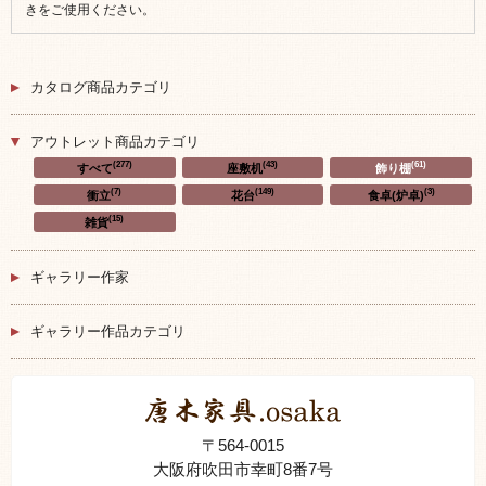
きをご使用ください。
カタログ商品カテゴリ
アウトレット商品カテゴリ
(277)
(43)
(61)
すべて
座敷机
飾り棚
(7)
(149)
(3)
衝立
花台
食卓(炉卓)
(15)
雑貨
ギャラリー作家
ギャラリー作品カテゴリ
〒564-0015
大阪府吹田市幸町8番7号