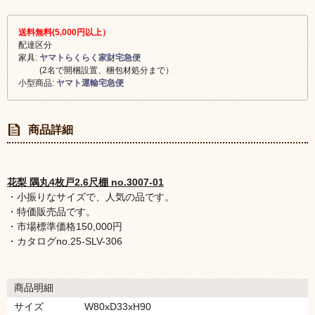
送料無料(5,000円以上）
配達区分
家具:
ヤマトらくらく家財宅急便
(2名で開梱設置、梱包材処分まで）
小型商品:
ヤマト運輸宅急便
商品詳細
花梨 隅丸4枚戸2.6尺棚 no.3007-01
・小振りなサイズで、人気の品です。
・特価販売品です。
・市場標準価格150,000円
・カタログno.25-SLV-306
商品明細
サイズ
W80xD33xH90