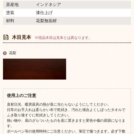
原産地
インドネシア
塗装
漆仕上げ
材料
花梨無垢材
木目見本
※現品木目は見本とは異なります。
花梨
使用上のご注意
直射日光、暖房器具の熱が直に当たらないようにしてください。
日常のお手入れは柔らかい布で乾拭き、汚れた場合よくしぼったタオルで
ふき取り後すぐに乾拭きしてください。
熱い物や、底のざらついたものを直に置きますと変色や傷の原因になりま
す。
ボールペン等の使用時特にご注意ください、筆圧で傷つきます。必ず下敷