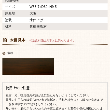
商品明細
サイズ
W53.7xD32xH9.5
原産地
大阪
塗装
漆仕上げ
材料
紫檀無垢材
木目見本
※現品木目は見本とは異なります。
紫檀
使用上のご注意
直射日光、暖房器具の熱が直に当たらないようにしてください。
日常のお手入れは柔らかい布で乾拭き、汚れた場合よくしぼったタオルで
ふき取り後すぐに乾拭きしてください。
熱い物や、底のざらついたものを直に置きますと変色や傷の原因になりま