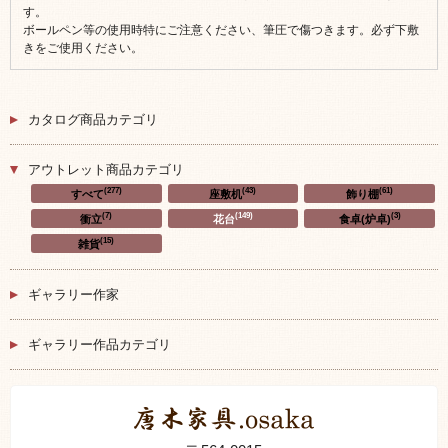
す。
ボールペン等の使用時特にご注意ください、筆圧で傷つきます。必ず下敷
きをご使用ください。
カタログ商品カテゴリ
アウトレット商品カテゴリ
(277)
(43)
(61)
すべて
座敷机
飾り棚
(7)
(149)
(3)
衝立
花台
食卓(炉卓)
(15)
雑貨
ギャラリー作家
ギャラリー作品カテゴリ