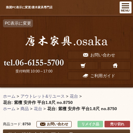
推奨PC表示に変更/唐木家具専門店
MENU
PC表示に変更
お問い合わせ
受付時間 10:00～17:00
ご利用ガイド
ホーム
>
アウトレット&リユース
>
花台
>
花台: 紫檀 安井作 平台1.8尺 no.8750
ホーム
>
商品
>
花台
>
花台: 紫檀 安井作 平台1.8尺 no.8750
リメイク品
売り切れ
商品コード:
8750
お問い合わせ