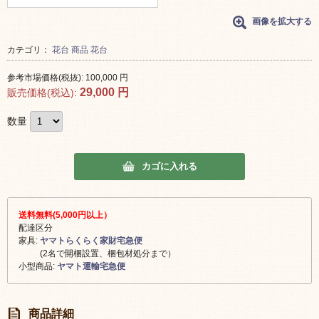
画像を拡大する
カテゴリ：
花台
商品
花台
参考市場価格(税抜):
100,000
円
29,000
円
販売価格(税込):
数量
カゴに入れる
送料無料(5,000円以上）
配達区分
家具:
ヤマトらくらく家財宅急便
(2名で開梱設置、梱包材処分まで）
小型商品:
ヤマト運輸宅急便
商品詳細