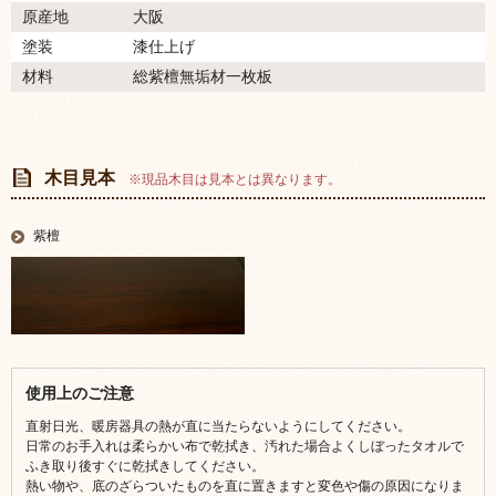
原産地
大阪
塗装
漆仕上げ
材料
総紫檀無垢材一枚板
木目見本
※現品木目は見本とは異なります。
紫檀
使用上のご注意
直射日光、暖房器具の熱が直に当たらないようにしてください。
日常のお手入れは柔らかい布で乾拭き、汚れた場合よくしぼったタオルで
ふき取り後すぐに乾拭きしてください。
熱い物や、底のざらついたものを直に置きますと変色や傷の原因になりま