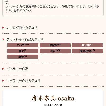
す。
ボールペン等の使用時特にご注意ください、筆圧で傷つきます。必ず下敷
きをご使用ください。
カタログ商品カテゴリ
アウトレット商品カテゴリ
(277)
(43)
(61)
すべて
座敷机
飾り棚
(7)
(149)
(3)
衝立
花台
食卓(炉卓)
(15)
雑貨
ギャラリー作家
ギャラリー作品カテゴリ
〒564-0015