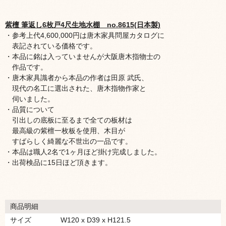
紫檀 筆返し6枚戸4尺生地水棚 no.8615(日本製)
・参考上代4,600,000円は唐木家具問屋カタログに
表記されている価格です。
・本品に銘は入っていませんが大阪唐木指物士の
作品です。
・唐木家具識者から本品の作者は田原 武氏、
現代の名工に選出された、唐木指物作家と
伺いました。
・品質について
引出しの底板に至るまで全ての板材は
最高級の紫檀一枚板を使用、木目が
すばらしく綺麗な不世出の一品です。
・本品は職人2名で1ヶ月ほど掛け完成しました。
・出荷検品に15日ほど頂きます。
商品明細
サイズ
W120 x D39 x H121.5