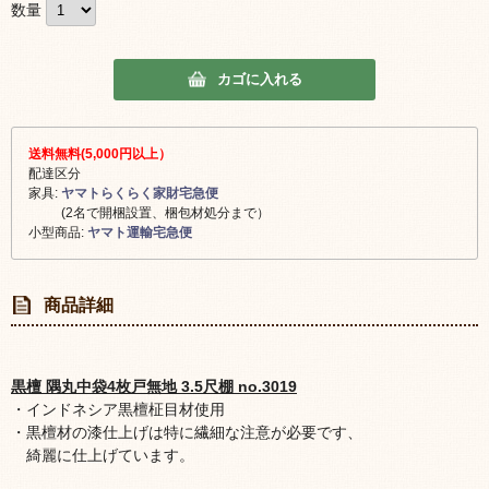
数量
カゴに入れる
送料無料(5,000円以上）
配達区分
家具:
ヤマトらくらく家財宅急便
(2名で開梱設置、梱包材処分まで）
小型商品:
ヤマト運輸宅急便
商品詳細
黒檀 隅丸中袋4枚戸無地 3.5尺棚 no.3019
・インドネシア黒檀柾目材使用
・黒檀材の漆仕上げは特に繊細な注意が必要です、
綺麗に仕上げています。