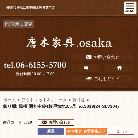
推奨PC表示に変更/唐木家具専門店
MENU
PC表示に変更
お問い合わせ
受付時間 10:00～17:00
ご利用ガイド
ホーム
>
アウトレット&リユース
>
飾り棚
>
飾り棚: 黒檀 隅丸中袋4枚戸無地3.5尺 no.3019(24-SLV304)
商品コード:
3019
お問い合わせ
新品
40%引き 表示価格より
セール