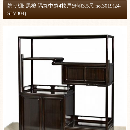
飾り棚: 黒檀 隅丸中袋4枚戸無地3.5尺 no.3019(24-
SLV304)