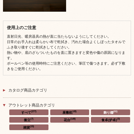
使用上のご注意
直射日光、暖房器具の熱が直に当たらないようにしてください。
日常のお手入れは柔らかい布で乾拭き、汚れた場合よくしぼったタオルで
ふき取り後すぐに乾拭きしてください。
熱い物や、底のざらついたものを直に置きますと変色や傷の原因になりま
す。
ボールペン等の使用時特にご注意ください、筆圧で傷つきます。必ず下敷
きをご使用ください。
カタログ商品カテゴリ
アウトレット商品カテゴリ
(277)
(43)
(61)
すべて
座敷机
飾り棚
(7)
(149)
(3)
衝立
花台
食卓(炉卓)
(15)
雑貨