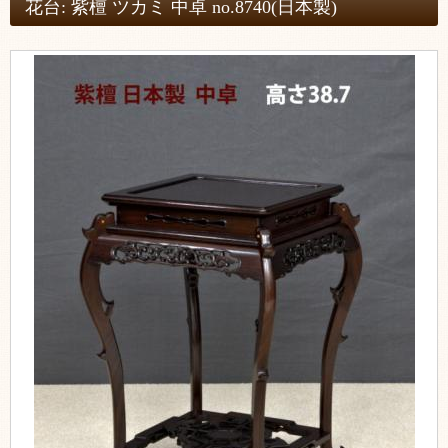
花台: 紫檀 ツカミ 中卓 no.8740(日本製)