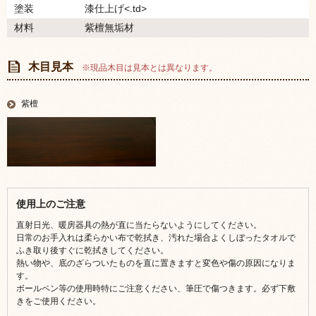
塗装
漆仕上げ<.td>
材料
紫檀無垢材
木目見本
※現品木目は見本とは異なります。
紫檀
使用上のご注意
直射日光、暖房器具の熱が直に当たらないようにしてください。
日常のお手入れは柔らかい布で乾拭き、汚れた場合よくしぼったタオルで
ふき取り後すぐに乾拭きしてください。
熱い物や、底のざらついたものを直に置きますと変色や傷の原因になりま
す。
ボールペン等の使用時特にご注意ください、筆圧で傷つきます。必ず下敷
きをご使用ください。