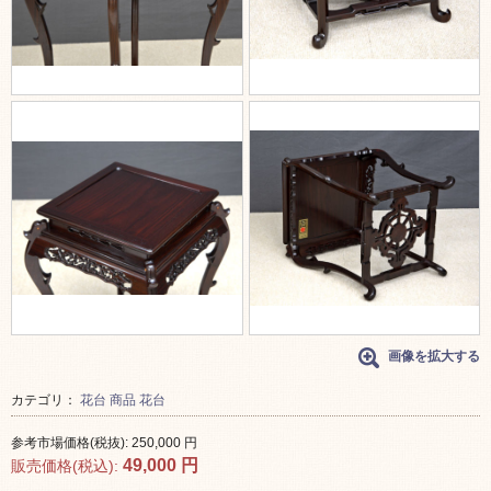
画像を拡大する
カテゴリ：
花台
商品
花台
参考市場価格(税抜):
250,000
円
49,000
円
販売価格(税込):