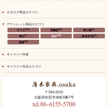
カタログ商品カテゴリ
アウトレット商品カテゴリ
(277)
(43)
(61)
すべて
座敷机
飾り棚
(7)
(149)
(3)
衝立
花台
食卓(炉卓)
(15)
雑貨
ギャラリー作家
ギャラリー作品カテゴリ
〒564-0015
大阪府吹田市幸町8番7号