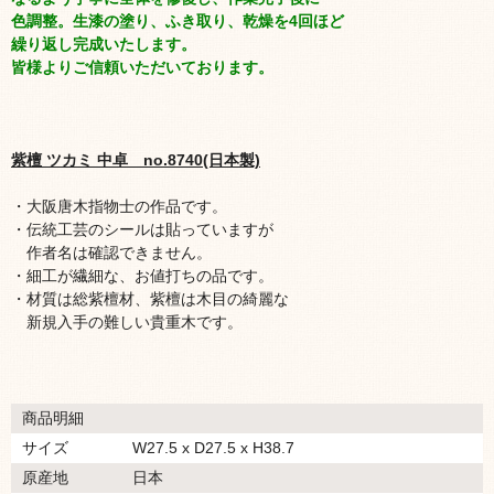
色調整。生漆の塗り、ふき取り、乾燥を4回ほど
繰り返し完成いたします。
皆様よりご信頼いただいております。
紫檀 ツカミ 中卓 no.8740(日本製)
・大阪唐木指物士の作品です。
・伝統工芸のシールは貼っていますが
作者名は確認できません。
・細工が繊細な、お値打ちの品です。
・材質は総紫檀材、紫檀は木目の綺麗な
新規入手の難しい貴重木です。
商品明細
サイズ
W27.5 x D27.5 x H38.7
原産地
日本