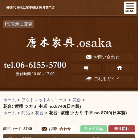
推奨PC表示に変更/唐木家具専門店
MENU
PC表示に変更
お問い合わせ
受付時間 10:00～17:00
ご利用ガイド
ホーム
>
アウトレット&リユース
>
花台
>
花台: 紫檀 ツカミ 中卓 no.8740(日本製)
ホーム
>
商品
>
花台
>
花台: 紫檀 ツカミ 中卓 no.8740(日本製)
リメイク品
売り切れ
商品コード:
8740
お問い合わせ