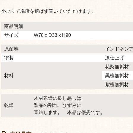
小ぶりで場所を選ばず置いていただけます。
商品明細
サイズ
W78 x D33 x H90
原産地
インドネシ
塗装
漆仕上げ
花梨無垢材
材料
黒檀無垢材
紫檀無垢材
木材乾燥の良し悪しは,
乾燥
製品の割れ、ひずみに
直結します。 本品は優秀です。