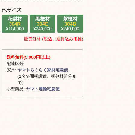
他サイズ
花梨材
黒檀材
紫檀材
304R
304E
304B
¥114,000
¥240,000
¥240,000
販売価格 (税込、運賃込み価格)
送料無料(5,000円以上）
配達区分
家具:
ヤマトらくらく家財宅急便
(2名で開梱設置、梱包材処分ま
で）
小型商品:
ヤマト運輸宅急便