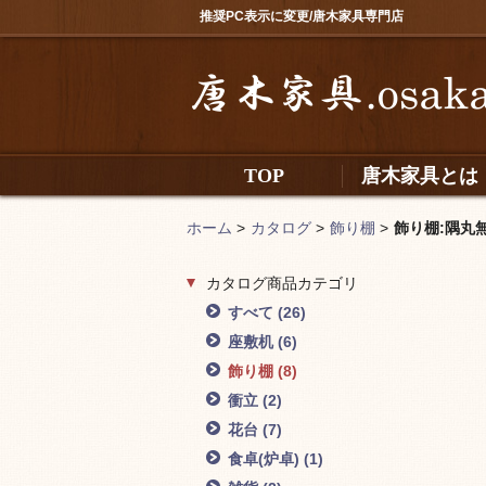
推奨PC表示に変更/唐木家具専門店
TOP
唐木家具とは
ホーム
>
カタログ
>
飾り棚
>
飾り棚:隅丸無地4
カタログ商品カテゴリ
すべて
(26)
座敷机
(6)
飾り棚
(8)
衝立
(2)
花台
(7)
食卓(炉卓)
(1)