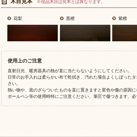
木目見本
※現品木目は見本とは異なります。
花梨
黒檀
紫檀
使用上のご注意
直射日光、暖房器具の熱が直に当たらないようにしてください。
日常のお手入れは柔らかい布で乾拭き、汚れた場合よくしぼったタ
さい。
熱い物や、底のざらついたものを直に置きますと変色や傷の原因に
ボールペン等の使用時特にご注意ください、筆圧で傷つきます。必