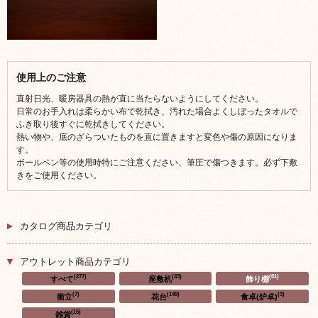
使用上のご注意
直射日光、暖房器具の熱が直に当たらないようにしてください。
日常のお手入れは柔らかい布で乾拭き、汚れた場合よくしぼったタオルで
ふき取り後すぐに乾拭きしてください。
熱い物や、底のざらついたものを直に置きますと変色や傷の原因になりま
す。
ボールペン等の使用時特にご注意ください、筆圧で傷つきます。必ず下敷
きをご使用ください。
カタログ商品カテゴリ
アウトレット商品カテゴリ
(277)
(43)
(61)
すべて
座敷机
飾り棚
(7)
(149)
(3)
衝立
花台
食卓(炉卓)
(15)
雑貨