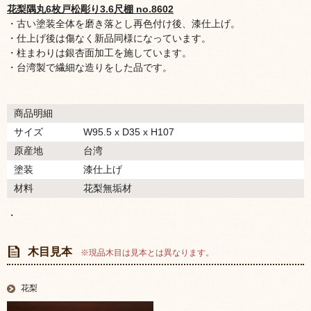
花梨隅丸6枚戸松彫り3.6尺棚 no.8602
・古い塗装全体を磨き落とし再色付け後、漆仕上げ。
・仕上げ後は傷なく新品同様になっています。
・柱まわりは銀杏面加工を施しています。
・台湾製で繊細な造りをした品です。
商品明細
サイズ
W95.5 x D35 x H107
原産地
台湾
塗装
漆仕上げ
材料
花梨無垢材
・
木目見本
※現品木目は見本とは異なります。
花梨