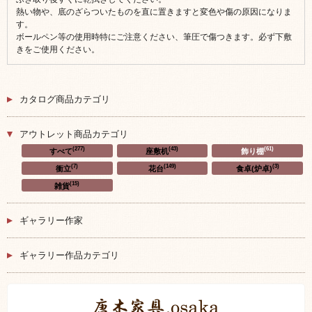
熱い物や、底のざらついたものを直に置きますと変色や傷の原因になりま
す。
ボールペン等の使用時特にご注意ください、筆圧で傷つきます。必ず下敷
きをご使用ください。
カタログ商品カテゴリ
アウトレット商品カテゴリ
(277)
(43)
(61)
すべて
座敷机
飾り棚
(7)
(149)
(3)
衝立
花台
食卓(炉卓)
(15)
雑貨
ギャラリー作家
ギャラリー作品カテゴリ