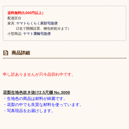
送料無料(5,000円以上）
配達区分
家具:
ヤマトらくらく家財宅急便
(2名で開梱設置、梱包材処分まで）
小型商品:
ヤマト運輸宅急便
商品詳細
申し訳ありませんが只今品切れ中です。
花梨生地色吹き抜け2.5尺棚 No.3008
・生地色の商品は材料が綺麗です。
・花梨の中でも良質な材料を使っています。
・写真現品をお届けします。