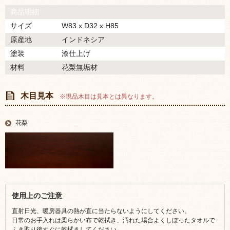
商品明細
サイズ
W83 x D32 x H85
原産地
インドネシア
塗装
漆仕上げ
材料
花梨無垢材
木目見本
※現品木目は見本とは異なります。
花梨
使用上のご注意
直射日光、暖房器具の熱が直に当たらないようにしてください。
日常のお手入れは柔らかい布で乾拭き、汚れた場合よくしぼったタオルで
ふき取り後すぐに乾拭きしてください。