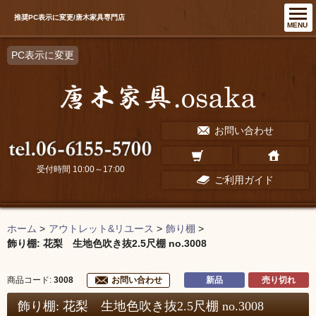
推奨PC表示に変更/唐木家具専門店
MENU
PC表示に変更
お問い合わせ
受付時間 10:00～17:00
ご利用ガイド
ホーム
>
アウトレット&リユース
>
飾り棚
>
飾り棚: 花梨 生地色吹き抜2.5尺棚 no.3008
新品
売り切れ
商品コード:
3008
お問い合わせ
飾り棚: 花梨 生地色吹き抜2.5尺棚 no.3008