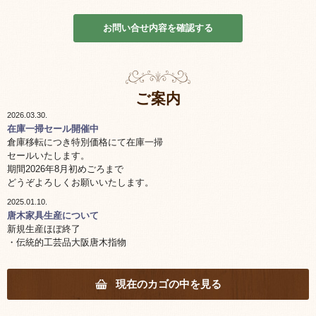
お問い合せ内容を確認する
ご案内
2026.03.30.
在庫一掃セール開催中
倉庫移転につき特別価格にて在庫一掃
セールいたします。
期間2026年8月初めごろまで
どうぞよろしくお願いいたします。
2025.01.10.
唐木家具生産について
新規生産ほぼ終了
・伝統的工芸品大阪唐木指物
棚 机の生産終了
工芸士の高齢化により棚 机につきましては生産終了しました。
花台他小物工芸品は一部継続しています。
現在のカゴの中を見る
・海外製品について
コロナの影響により熟練職員の離散また唐木原木の入手難