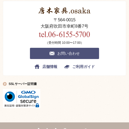
円安等による原価上昇のため新規生産予定できない状態です。
2024.06.17.
偽サイトにご注意ください。
〒564-0015
当サイトの写真説明分をコピー不正流用した偽サイトが存在します、 ご
大阪府吹田市幸町8番7号
注意ください。
掲載商品全ては当社が管理しています。
本サイトの掲載内容(画像、文書等)の著作権は当社に帰属しております。
（受付時間 10:00〜17:00）
2016.10.01.
唐木家具のリメイクについて
お問い合わせ
唐木家具は原木事情他他諸事情により生産が
難しくなってきました。
店舗情報
ご利用ガイド
使われなくなった唐木家具の中には
良い素材で丁寧に作れた商品や
唐木指物伝統工芸士による作品があります。
SSLサーバー証明書
これらは新たに造る事の出来ない品々です。
これらの価値ある逸品を細部まで修理、漆の入れ
直しをして再びよみがえり綺麗になった品を
リユース品としてご紹介致します。
2019.05.15.
商品確認 品質表示について
現品の確認にはご要望に応じて
出来るだけ詳細な写真を別途提供