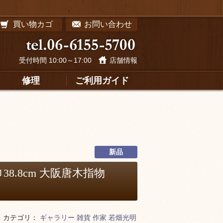
買い物カゴ
お問い合わせ
受付時間 10:00～17:00
店舗情報
修理
ご利用ガイド
新品
8.8cm 大阪唐木指物
カテゴリ：
ギャラリー
雑貨
作家
若畑光明