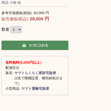
商品
小物 他
参考市場価格(税抜):
60,000
円
28,000
円
販売価格(税込):
数量
カゴに入れる
送料無料(5,000円以上）
配達区分
家具:
ヤマトらくらく家財宅急便
(2名で開梱設置、梱包材処分ま
で）
小型商品:
ヤマト運輸宅急便