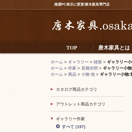
推奨PC表示に変更/唐木家具専門店
TOP
唐木家具とは
ホーム
>
ギャラリー
>
雑貨
>
ギャラリー小物:
ホーム
>
作家
>
若畑光明
>
ギャラリー小物:紫
ホーム
>
商品
>
小物 他
>
ギャラリー小物:紫檀
カタログ商品カテゴリ
アウトレット商品カテゴリ
ギャラリー作家
すべて
(197)