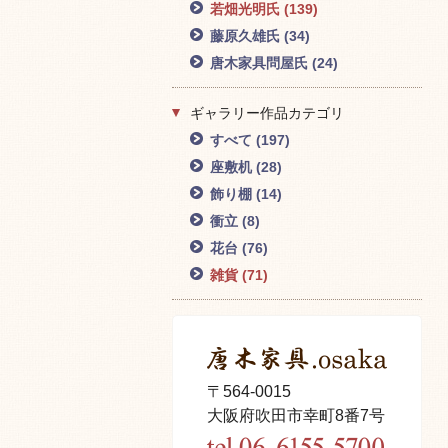
若畑光明氏
(139)
藤原久雄氏
(34)
唐木家具問屋氏
(24)
ギャラリー作品カテゴリ
すべて
(197)
座敷机
(28)
飾り棚
(14)
衝立
(8)
花台
(76)
雑貨
(71)
〒564-0015
大阪府吹田市幸町8番7号