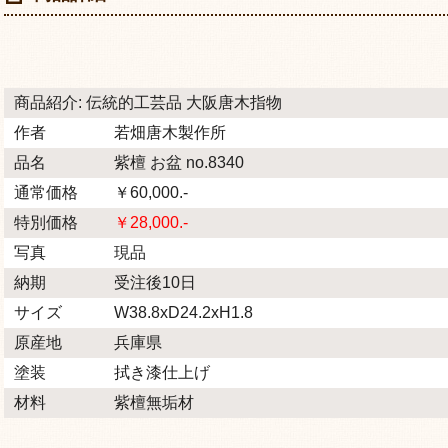
商品紹介: 伝統的工芸品 大阪唐木指物
作者
若畑唐木製作所
品名
紫檀 お盆 no.8340
通常価格
￥60,000.-
特別価格
￥28,000.-
写真
現品
納期
受注後10日
サイズ
W38.8xD24.2xH1.8
原産地
兵庫県
塗装
拭き漆仕上げ
材料
紫檀無垢材