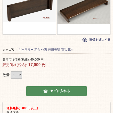
画像を拡大する
カテゴリ：
ギャラリー
花台
作家
若畑光明
商品
花台
参考市場価格(税抜):
40,000
円
17,000
円
販売価格(税込):
数量
カゴに入れる
送料無料(5,000円以上）
配達区分