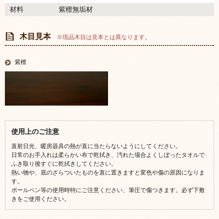
材料
紫檀無垢材
木目見本
※現品木目は見本とは異なります。
紫檀
使用上のご注意
直射日光、暖房器具の熱が直に当たらないようにしてください。
日常のお手入れは柔らかい布で乾拭き、汚れた場合よくしぼったタオルで
ふき取り後すぐに乾拭きしてください。
熱い物や、底のざらついたものを直に置きますと変色や傷の原因になりま
す。
ボールペン等の使用時特にご注意ください、筆圧で傷つきます。必ず下敷
きをご使用ください。