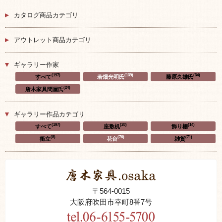
カタログ商品カテゴリ
アウトレット商品カテゴリ
ギャラリー作家
(197)
(139)
(34)
すべて
若畑光明氏
藤原久雄氏
(24)
唐木家具問屋氏
ギャラリー作品カテゴリ
(197)
(28)
(14)
すべて
座敷机
飾り棚
(8)
(76)
(71)
衝立
花台
雑貨
〒564-0015
大阪府吹田市幸町8番7号