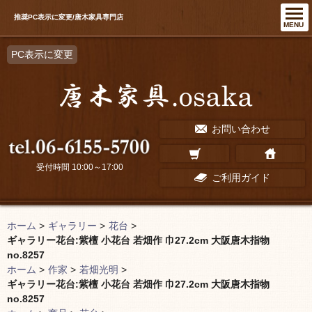
推奨PC表示に変更/唐木家具専門店
MENU
PC表示に変更
お問い合わせ
受付時間 10:00～17:00
ご利用ガイド
ホーム
>
ギャラリー
>
花台
>
ギャラリー花台:紫檀 小花台 若畑作 巾27.2cm 大阪唐木指物
no.8257
ホーム
>
作家
>
若畑光明
>
ギャラリー花台:紫檀 小花台 若畑作 巾27.2cm 大阪唐木指物
no.8257