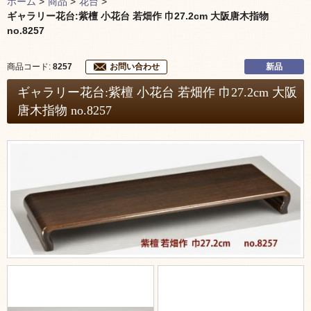
ホーム
>
商品
>
花台
>
ギャラリー花台:紫檀 小花台 若畑作 巾27.2cm 大阪唐木指物
no.8257
新品
商品コード:
8257
お問い合わせ
ギャラリー花台:紫檀 小花台 若畑作 巾27.2cm 大阪
唐木指物 no.8257