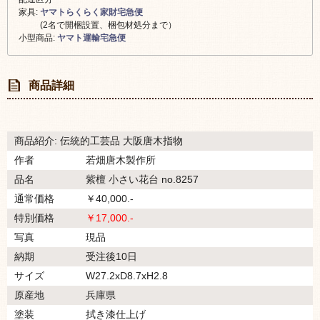
家具:
ヤマトらくらく家財宅急便
(2名で開梱設置、梱包材処分まで）
小型商品:
ヤマト運輸宅急便
商品詳細
商品紹介: 伝統的工芸品 大阪唐木指物
作者
若畑唐木製作所
品名
紫檀 小さい花台 no.8257
通常価格
￥40,000.-
特別価格
￥17,000.-
写真
現品
納期
受注後10日
サイズ
W27.2xD8.7xH2.8
原産地
兵庫県
塗装
拭き漆仕上げ