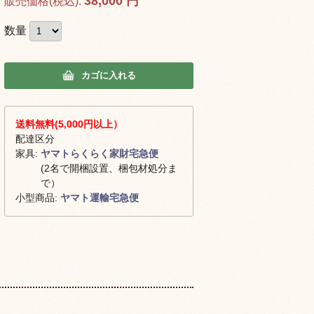
38,000
円
販売価格(税込):
数量
カゴに入れる
送料無料(5,000円以上）
配達区分
家具:
ヤマトらくらく家財宅急便
(2名で開梱設置、梱包材処分ま
で）
小型商品:
ヤマト運輸宅急便