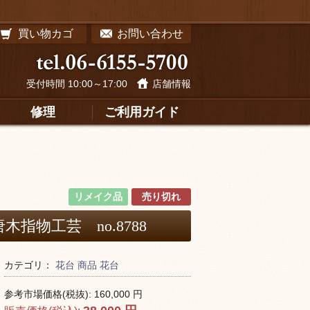
買い物カゴ
お問い合わせ
受付時間 10:00～17:00
店舗情報
修理
ご利用ガイド
リメイク品
売り切れ
木指物工芸 no.8788
カテゴリ：
花台
商品
花台
参考市場価格(税抜):
160,000
円