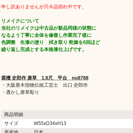
申し訳ありませんが只今品切れ中です。
リメイクについて
当社のリメイクは中古品が新品同様の状態に
なるよう丁寧に全体を修復し作業完了後に
色調整 生漆の塗り 拭き取り 乾燥を6回ほど
繰り返し完成とする本格漆仕上げです。
紫檀 史郎作 唐草 1.8尺 平台 no8788
・大阪唐木指物伝統工芸士 出口 史郎作
・透かし唐草彫り
商品明細
サイズ
W55xD34xH13
原産地
日本