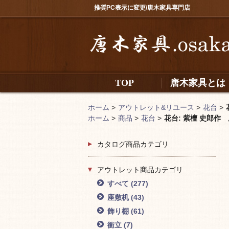
推奨PC表示に変更/唐木家具専門店
TOP
唐木家具とは
ホーム
>
アウトレット&リユース
>
花台
>
ホーム
>
商品
>
花台
>
花台: 紫檀 史郎作 
カタログ商品カテゴリ
アウトレット商品カテゴリ
すべて
(277)
座敷机
(43)
飾り棚
(61)
衝立
(7)