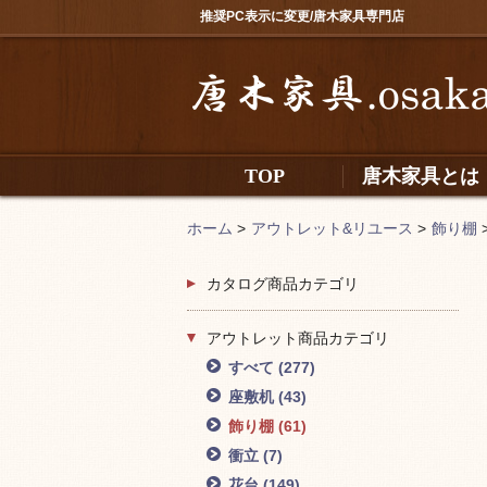
推奨PC表示に変更/唐木家具専門店
TOP
唐木家具とは
ホーム
>
アウトレット&リユース
>
飾り棚
カタログ商品カテゴリ
アウトレット商品カテゴリ
すべて
(277)
座敷机
(43)
飾り棚
(61)
衝立
(7)
花台
(149)