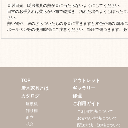
直射日光、暖房器具の熱が直に当たらないようにしてください。
日常のお手入れは柔らかい布で乾拭き、汚れた場合よくしぼったタ
さい。
熱い物や、底のざらついたものを直に置きますと変色や傷の原因に
ボールペン等の使用時特にご注意ください、筆圧で傷つきます。必
TOP
アウトレット
唐木家具とは
ギャラリー
カタログ
修理
ご利用ガイド
座敷机
飾り棚
ご利用方法について
衝立
お支払い方法について
花台
配送方法・送料について