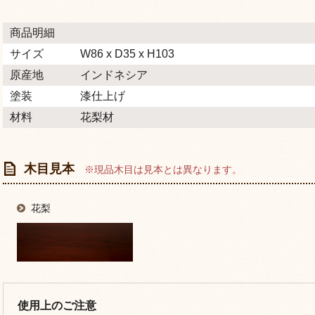
商品明細
サイズ
W86 x D35 x H103
原産地
インドネシア
塗装
漆仕上げ
材料
花梨材
木目見本
※現品木目は見本とは異なります。
花梨
使用上のご注意