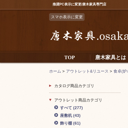
推奨PC表示に変更/唐木家具専門店
スマホ表示に変更
TOP
唐木家具とは
ホーム
>
アウトレット&リユース
>
食卓(炉
カタログ商品カテゴリ
アウトレット商品カテゴリ
すべて
(277)
座敷机
(43)
飾り棚
(61)