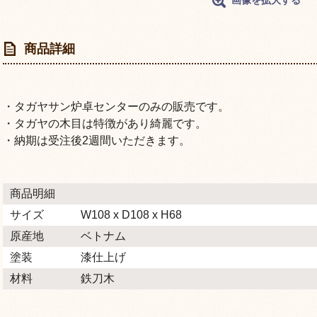
画像を拡大する
商品詳細
・タガヤサン炉卓センターのみの販売です。
・タガヤの木目は特徴があり綺麗です。
・納期は受注後2週間いただきます。
商品明細
サイズ
W108 x D108 x H68
原産地
ベトナム
塗装
漆仕上げ
材料
鉄刀木