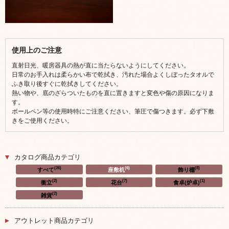
使用上のご注意
直射日光、暖房器具の熱が直に当たらないようにしてください。
日常のお手入れは柔らかい布で乾拭き、汚れた場合よくしぼったタオルで
ふき取り後すぐに乾拭きしてください。
熱い物や、底のざらついたものを直に置きますと変色や傷の原因になりま
す。
ボールペン等の使用時特にご注意ください、筆圧で傷つきます。必ず下敷
きをご使用ください。
カタログ商品カテゴリ
(26)
(6)
(8)
すべて
座敷机
飾り棚
(2)
(7)
(1)
衝立
花台
食卓(炉卓)
(2)
雑貨
アウトレット商品カテゴリ