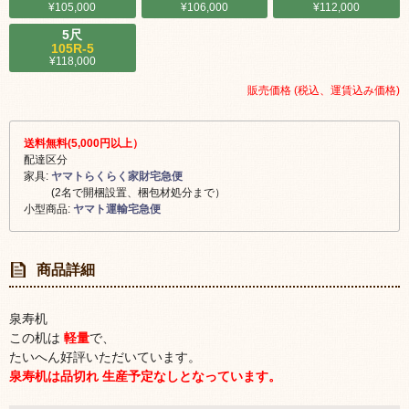
¥105,000
¥106,000
¥112,000
5尺
105R-5
¥118,000
販売価格 (税込、運賃込み価格)
送料無料(5,000円以上）
配達区分
家具:
ヤマトらくらく家財宅急便
(2名で開梱設置、梱包材処分まで）
小型商品:
ヤマト運輸宅急便
商品詳細
泉寿机
この机は
軽量
で、
たいへん好評いただいています。
泉寿机は品切れ 生産予定なしとなっています。