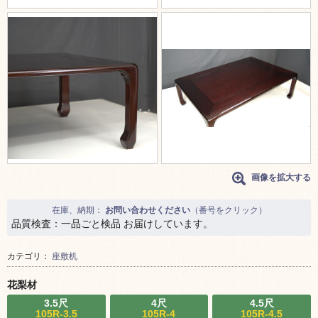
画像を拡大する
在庫、納期：
お問い合わせください
（番号をクリック）
品質検査：一品ごと検品 お届けしています。
カテゴリ：
座敷机
花梨材
3.5尺
4尺
4.5尺
105R-3.5
105R-4
105R-4.5