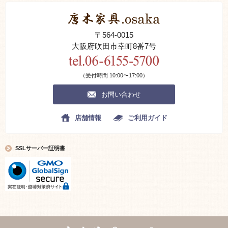
円安等による原価上昇のため新規生産予定できない状態です。
2024.06.17.
偽サイトにご注意ください。
〒564-0015
当サイトの写真説明分をコピー不正流用した偽サイトが存在します、 ご
大阪府吹田市幸町8番7号
注意ください。
掲載商品全ては当社が管理しています。
本サイトの掲載内容(画像、文書等)の著作権は当社に帰属しております。
（受付時間 10:00〜17:00）
2016.10.01.
唐木家具のリメイクについて
お問い合わせ
唐木家具は原木事情他他諸事情により生産が
難しくなってきました。
店舗情報
ご利用ガイド
使われなくなった唐木家具の中には
良い素材で丁寧に作れた商品や
唐木指物伝統工芸士による作品があります。
SSLサーバー証明書
これらは新たに造る事の出来ない品々です。
これらの価値ある逸品を細部まで修理、漆の入れ
直しをして再びよみがえり綺麗になった品を
リユース品としてご紹介致します。
2019.05.15.
商品確認 品質表示について
現品の確認にはご要望に応じて
出来るだけ詳細な写真を別途提供