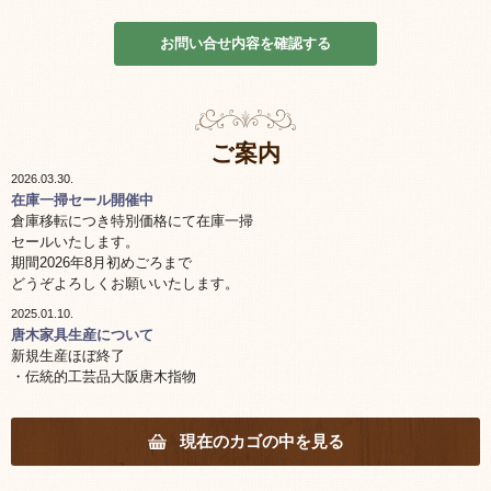
お問い合せ内容を確認する
ご案内
2026.03.30.
在庫一掃セール開催中
倉庫移転につき特別価格にて在庫一掃
セールいたします。
期間2026年8月初めごろまで
どうぞよろしくお願いいたします。
2025.01.10.
唐木家具生産について
新規生産ほぼ終了
・伝統的工芸品大阪唐木指物
棚 机の生産終了
工芸士の高齢化により棚 机につきましては生産終了しました。
花台他小物工芸品は一部継続しています。
現在のカゴの中を見る
・海外製品について
コロナの影響により熟練職員の離散また唐木原木の入手難