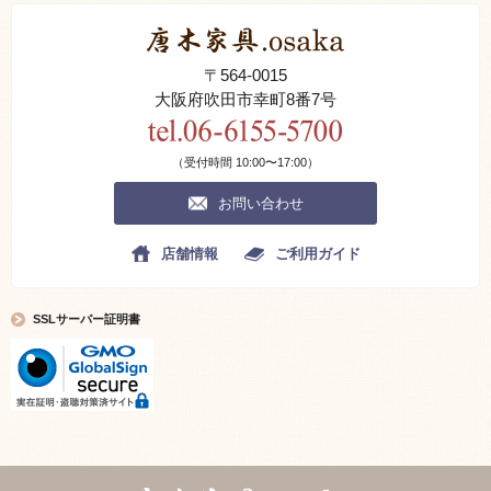
円安等による原価上昇のため新規生産予定できない状態です。
2024.06.17.
偽サイトにご注意ください。
〒564-0015
当サイトの写真説明分をコピー不正流用した偽サイトが存在します、 ご
大阪府吹田市幸町8番7号
注意ください。
掲載商品全ては当社が管理しています。
本サイトの掲載内容(画像、文書等)の著作権は当社に帰属しております。
（受付時間 10:00〜17:00）
2016.10.01.
唐木家具のリメイクについて
お問い合わせ
唐木家具は原木事情他他諸事情により生産が
難しくなってきました。
店舗情報
ご利用ガイド
使われなくなった唐木家具の中には
良い素材で丁寧に作れた商品や
唐木指物伝統工芸士による作品があります。
SSLサーバー証明書
これらは新たに造る事の出来ない品々です。
これらの価値ある逸品を細部まで修理、漆の入れ
直しをして再びよみがえり綺麗になった品を
リユース品としてご紹介致します。
2019.05.15.
商品確認 品質表示について
現品の確認にはご要望に応じて
出来るだけ詳細な写真を別途提供